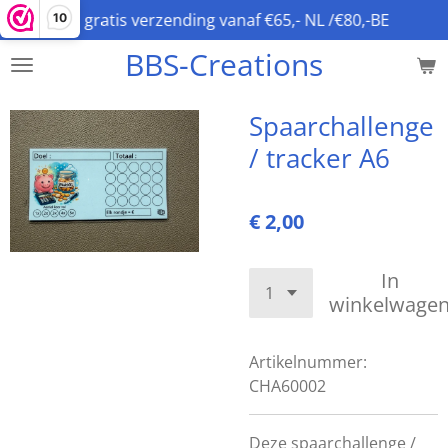
gratis verzending vanaf €65,- NL /€80,-BE
10
Ga
direct
BBS-Creations
naar
de
hoofdinhoud
Spaarchallenge
/ tracker A6
€ 2,00
In
winkelwage
Artikelnummer:
CHA60002
Deze spaarchallenge /